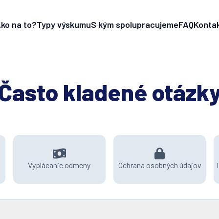
ko na to?
Typy výskumu
S kým spolupracujeme
FAQ
Konta
Často kladené otázk
Vyplácanie odmeny
Ochrana osobných údajov
T