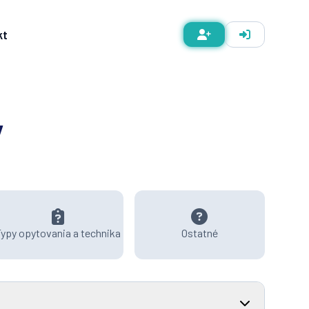
kt
y
ypy opytovania a technika
Ostatné