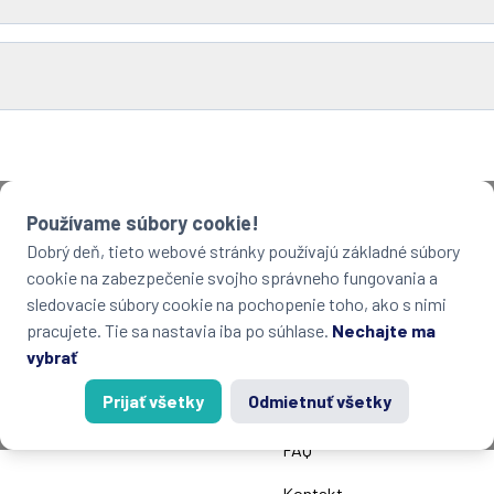
Používame súbory cookie!
Dobrý deň, tieto webové stránky používajú základné súbory
oločnosti
Mapa webu
cookie na zabezpečenie svojho správneho fungovania a
sledovacie súbory cookie na pochopenie toho, ako s nimi
.o
Ako na to?
pracujete. Tie sa nastavia iba po súhlase.
Nechajte ma
vybrať
a 12
Typy výskumu
tislava – Slovensko
Prijať všetky
Odmietnuť všetky
S kým spolupracujeme
FAQ
Kontakt