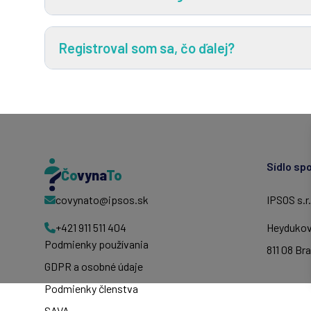
Registroval som sa, čo ďalej?
Sídlo sp
Čo
vyna
To
IPSOS s.r
covynato@ipsos.sk
Heydukov
+421 911 511 404
Podmienky používania
811 08
Bra
GDPR a osobné údaje
Podmienky členstva
SAVA